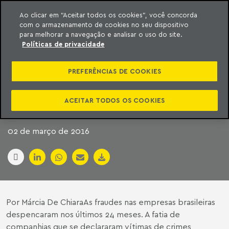
Ao clicar em “Aceitar todos os cookies”, você concorda
com o armazenamento de cookies no seu dispositivo
ara o conteúdo
Machado Meyer
para melhorar a navegação e analisar o uso do site.
Políticas de privacidade
FRAUDE EM
PREFERÊNCIAS DE COOKIES
EMPRESAS CAI DE
27% PARA 12%
ACEITAR TODOS OS COOKIES
02 de março de 2016
Por Márcia De Chiara
As fraudes nas empresas brasileiras
despencaram nos últimos 24 meses. A fatia de
companhias que se declararam vítimas de crimes