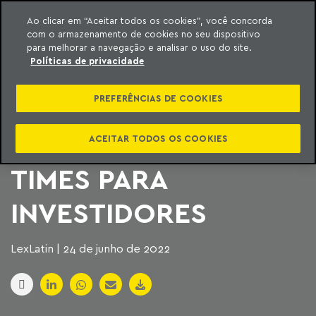
Ao clicar em “Aceitar todos os cookies”, você concorda
com o armazenamento de cookies no seu dispositivo
ara o conteúdo
Machado Meyer
para melhorar a navegação e analisar o uso do site.
Políticas de privacidade
FUTEBOL: CADE PEDE
PREFERÊNCIAS DE COOKIES
INFORMAÇÕES
SOBRE VENDAS DE
ACEITAR TODOS OS COOKIES
TIMES PARA
INVESTIDORES
LexLatin | 24 de junho de 2022