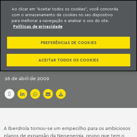
Ao clicar em “Aceitar todos os cookies”, você concorda
com o armazenamento de cookies no seu dispositivo
ara o conteúdo
Machado Meyer
para melhorar a navegação e analisar o uso do site.
Políticas de privacidade
IBERDROLA BARRA A
PREFERÊNCIAS DE COOKIES
EXPANSÃO DA
NEOENERGIA
ACEITAR TODOS OS COOKIES
26 de abril de 2009
A Iberdrola tornou-se um empecilho para os ambiciosos
planos de expansão da Neoenergia, grupo que tem o