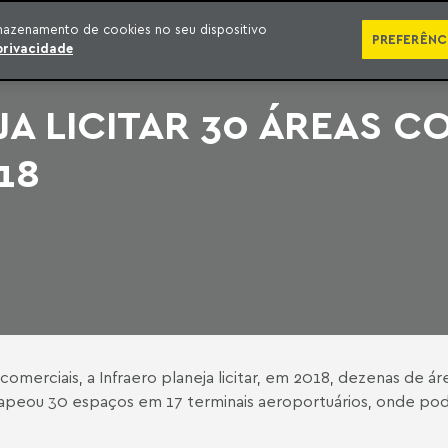
SÉRIES
PUBLICAÇÕES
IMPRENSA
EBOOKS
PODCA
mazenamento de cookies no seu dispositivo
PREFERÊNC
privacidade
A LICITAR 30 ÁREAS C
18
comerciais, a Infraero planeja licitar, em 2018, dezenas de 
al mapeou 30 espaços em 17 terminais aeroportuários, onde 