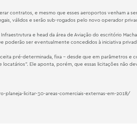
 gerar contratos, e mesmo que esses aeroportos venham a se
gais, válidos e serão sub-rogados pelo novo operador privad
e Infraestrutura e head da área de Aviação do escritório M
ue poderão ser eventualmente concedidos à iniciativa privad
eceita pré-determinada, fixa – desde que em parâmetros e 
e locatários”. Ele aponta, porém, que essas licitações não d
o-planeja-licitar-30-areas-comerciais-externas-em-2018/