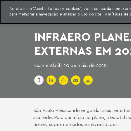
INTELIGÊNCIA JURÍDICA
Ao clicar em “Aceitar todos os cookies”, você concorda com o ar
CONTEÚDO EXCLUSIVO MACHADO MEYER ADVOGADOS
para melhorar a navegação e analisar o uso do site.
Políticas de 
ar para o conteúdo
Machado Meyer
INFRAERO PLANEJ
EXTERNAS EM 20
Exame.Abril | 10 de maio de 2018
São Paulo – Buscando engordar suas receitas 
sua rede. Para dar início ao plano, a estat
hotéis, supermercados e universidades.