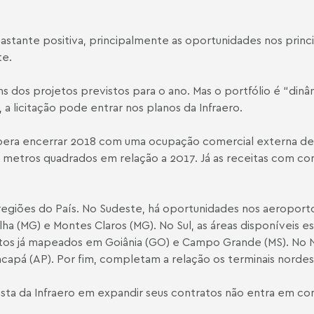
ante positiva, principalmente as oportunidades nos principa
te.
s dos projetos previstos para o ano. Mas o portfólio é “dinâm
 a licitação pode entrar nos planos da Infraero.
espera encerrar 2018 com uma ocupação comercial externa 
metros quadrados em relação a 2017. Já as receitas com con
.
as regiões do País. No Sudeste, há oportunidades nos aeropo
a (MG) e Montes Claros (MG). No Sul, as áreas disponíveis es
etos já mapeados em Goiânia (GO) e Campo Grande (MS). No 
apá (AP). Por fim, completam a relação os terminais nordesti
sta da Infraero em expandir seus contratos não entra em con