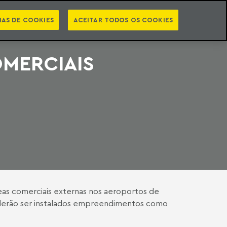
PT
EN
STS
NEWSLETTER
VIDEOCASTS
CATEGORIAS
IAS DE COOKIES
ACEITAR TODOS OS COOKIES
OMERCIAIS
áreas comerciais externas nos aeroportos de
poderão ser instalados empreendimentos como