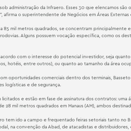
sob administração da Infraero. Esses 30 que elencamos são o
, afirma o superintendente de Negócios em Áreas Externas e
 a 85 mil metros quadrados, se concentram principalmente 
rodovias. Alguns possuem vocação específica, como os dest
 acordo com o interesse do potencial investidor, seja quan
los, hotéis, entre outros), ou quanto ao tamanho da área ocu
 com oportunidades comerciais dentro dos terminais, Basset
s logísticas e de segurança.
m licitados e estão em fase de assinatura dos contratos: uma 
e 28 mil metros quadrados em Manaus (AM), ambos destinados 
ero tem ido a campo e frequentado feiras setoriais tanto no Br
modal, na convenção da Abad, de atacadistas e distribuidore