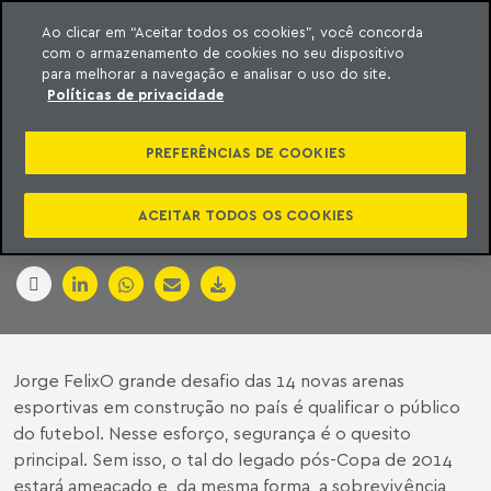
Ao clicar em “Aceitar todos os cookies”, você concorda
com o armazenamento de cookies no seu dispositivo
ara o conteúdo
Machado Meyer
para melhorar a navegação e analisar o uso do site.
Políticas de privacidade
ITAQUERÃO TERÁ
PREFERÊNCIAS DE COOKIES
MAIOR ÁREA VIP (2)
ACEITAR TODOS OS COOKIES
05 de dezembro de 2012
Jorge FelixO grande desafio das 14 novas arenas
esportivas em construção no país é qualificar o público
do futebol. Nesse esforço, segurança é o quesito
principal. Sem isso, o tal do legado pós-Copa de 2014
estará ameaçado e, da mesma forma, a sobrevivência