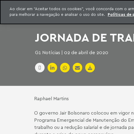
INTELIGÊNCIA JURÍDICA
Ao clicar em “Aceitar todos os cookies”, você concorda com o ar
CONTEÚDO EXCLUSIVO MACHADO MEYER ADVOGADOS
para melhorar a navegação e analisar o uso do site.
Políticas de 
ar para o conteúdo
Machado Meyer
JORNADA DE TRA
G1 Notícias | 02 de abril de 2020
Raphael Martins
O governo Jair Bolsonaro colocou em vigor ne
Programa Emergencial de Manutenção do Emp
trabalho ou a redução salarial e de jornada 