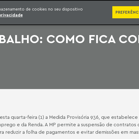
SÉRIES
PUBLICAÇÕES
IMPRENSA
EBOOKS
PODCA
mazenamento de cookies no seu dispositivo
PREFERÊNC
privacidade
BALHO: COMO FICA CO
sta quarta-feira (1) a Medida Provisória 936, que estabelece
rego e da Renda. A MP permite a suspensão de contratos 
para reduzir a folha de pagamentos e evitar demissões em mas