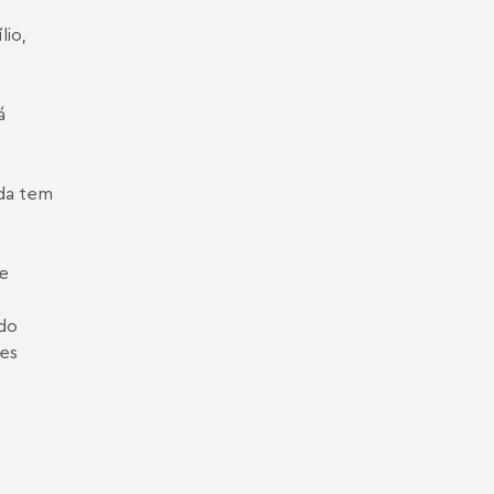
lio,
á
nda tem
ue
 do
tes