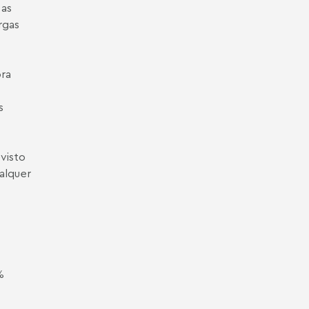
 as
rgas
ora
s
visto
alquer
%