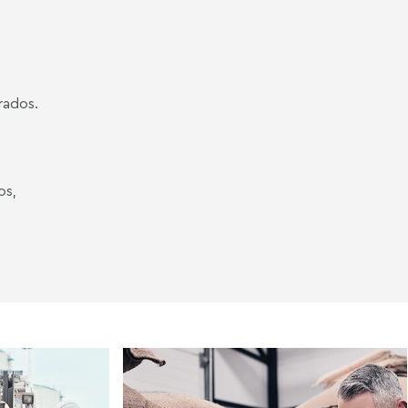
rados.
os,