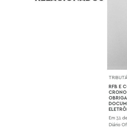
TRIBUT
RFB E C
CRONOG
OBRIGA
DOCUME
ELETRÔ
Em 31 de
Diário Of