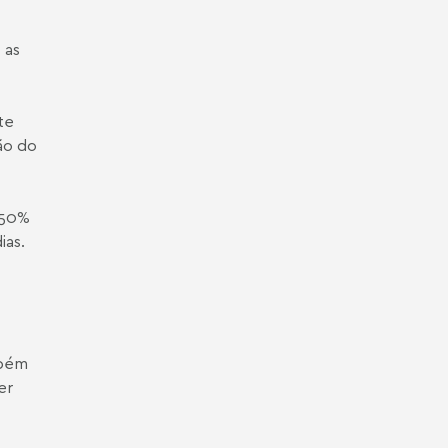
 as
te
ão do
 50%
ias.
mbém
er