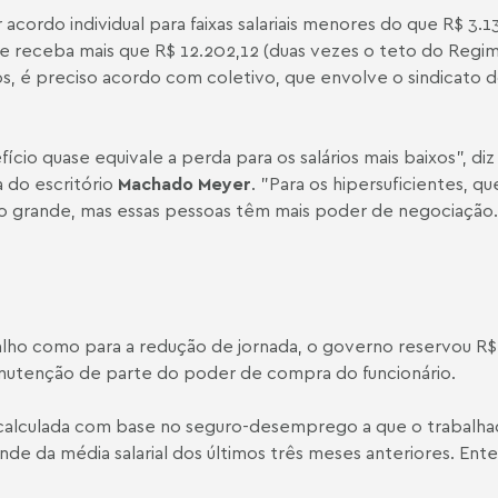
acordo individual para faixas salariais menores do que R$ 3.
que receba mais que R$ 12.202,12 (duas vezes o teto do Regi
os, é preciso acordo com coletivo, que envolve o sindicato 
o quase equivale a perda para os salários mais baixos", diz
a do escritório
Machado Meyer
. "Para os hipersuficientes, qu
to grande, mas essas pessoas têm mais poder de negociação.
alho como para a redução de jornada, o governo reservou R$
nutenção de parte do poder de compra do funcionário.
 calculada com base no seguro-desemprego a que o trabalha
de da média salarial dos últimos três meses anteriores. Ent