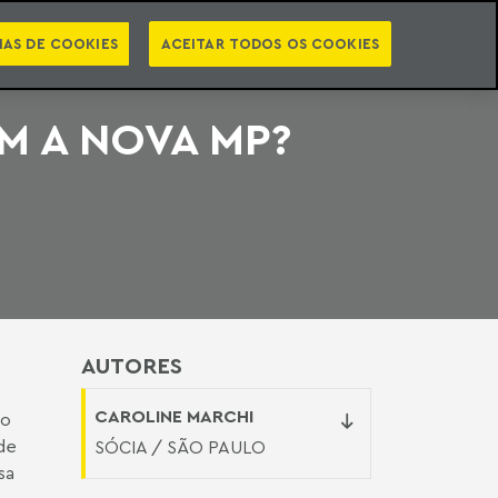
PT
EN
STS
NEWSLETTER
VIDEOCASTS
CATEGORIAS
IAS DE COOKIES
ACEITAR TODOS OS COOKIES
M A NOVA MP?
AUTORES
CAROLINE MARCHI
 o
de
SÓCIA / SÃO PAULO
sa