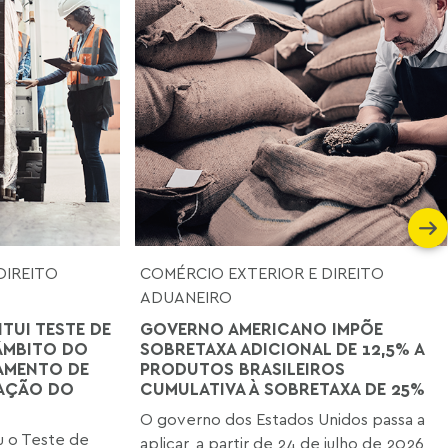
DIREITO
COMÉRCIO EXTERIOR E DIREITO
ADUANEIRO
ITUI TESTE DE
GOVERNO AMERICANO IMPÕE
ÂMBITO DO
SOBRETAXA ADICIONAL DE 12,5% A
AMENTO DE
PRODUTOS BRASILEIROS
TAÇÃO DO
CUMULATIVA À SOBRETAXA DE 25%
O governo dos Estados Unidos passa a
iu o Teste de
aplicar, a partir de 24 de julho de 2026,