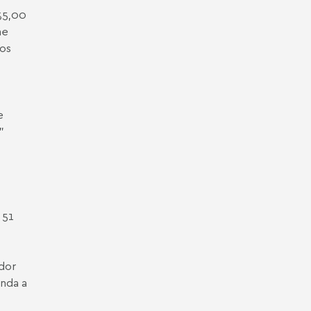
135,00
me
dos
e
"
 51
dor
enda a