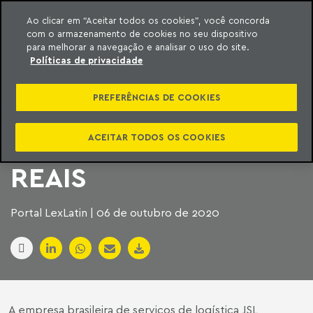
Ao clicar em “Aceitar todos os cookies”, você concorda
com o armazenamento de cookies no seu dispositivo
ara o conteúdo
Machado Meyer
para melhorar a navegação e analisar o uso do site.
Políticas de privacidade
JSL REALIZA OFERTA
PREFERÊNCIAS DE COOKIES
DE AÇÕES E CAPTA
700 MILHÕES DE
ACEITAR TODOS OS COOKIES
REAIS
Portal LexLatin | 06 de outubro de 2020
A empresa brasileira de serviços de logística JSL,