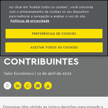
Ao clicar em “Aceitar todos os cookies”, você concorda
com o armazenamento de cookies no seu dispositivo
ara o conteúdo
Machado Meyer
para melhorar a navegação e analisar o uso do site.
Políticas de privacidade
JUDICIÁRIO PAULISTA
PREFERÊNCIAS DE COOKIES
GARANTE CRÉDITOS
DE ICMS A
ACEITAR TODOS OS COOKIES
CONTRIBUINTES
Valor Econômico | 12 de abril de 2022
Empresas têm obtido na Justiça decisões para impedir a