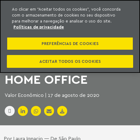
Ao clicar em “Aceitar todos os cookies”, você concorda
com o armazenamento de cookies no seu dispositivo
ara o conteúdo
Machado Meyer
para melhorar a navegação e analisar o uso do site.
Políticas de privacidade
JUSTIÇA GARANTE A
PREFERÊNCIAS DE COOKIES
MÃES O DIREITO DE
PERMANECER EM
ACEITAR TODOS OS COOKIES
HOME OFFICE
Valor Econômico | 17 de agosto de 2020
Por Laura Ignacio — De São Paulo