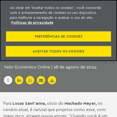
Ao clicar em “Aceitar todos os cookies”, você concorda
com o armazenamento de cookies no seu dispositivo
ara o conteúdo
Machado Meyer
para melhorar a navegação e analisar o uso do site.
Políticas de privacidade
LEILÃO DA ‘RODOVIA
PREFERÊNCIAS DE COOKIES
DA MORTE’ ATRAI
OPPORTUNITY E 4UM
ACEITAR TODOS OS COOKIES
Valor Econômico Online | 28 de agosto de 2024
Para
Lucas Sant’anna,
sócio do
Machado Meyer,
no
cenário atual, é natural que projetos como esse, com
maior risco, atraiam novos atores. “Quando você é um