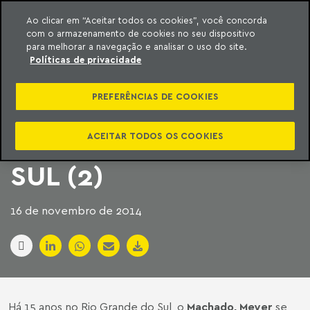
Ao clicar em “Aceitar todos os cookies”, você concorda
com o armazenamento de cookies no seu dispositivo
ara o conteúdo
Machado Meyer
para melhorar a navegação e analisar o uso do site.
Políticas de privacidade
MACHADO MEYER
PREFERÊNCIAS DE COOKIES
COMPLETA 15 ANOS
NO RIO GRANDE DO
ACEITAR TODOS OS COOKIES
SUL (2)
16 de novembro de 2014
Há 15 anos no Rio Grande do Sul, o
Machado, Meyer
se