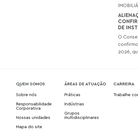
IMOBILI
ALIENA
CONFIR
DE INS
O Consel
confirmo
2026, que
QUEM SOMOS
ÁREAS DE ATUAÇÃO
CARREIRA
Sobre nós
Práticas
Trabalhe c
Responsabilidade
Indústrias
Corporativa
Grupos
Nossas unidades
multidisciplinares
Mapa do site