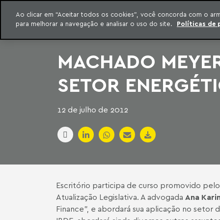
INTELIGÊNCIA JURÍDICA
Ao clicar em “Aceitar todos os cookies”, você concorda com o ar
CONTEÚDO EXCLUSIVO MACHADO MEYER ADVOGADOS
para melhorar a navegação e analisar o uso do site.
Políticas de 
ar para o conteúdo
Machado Meyer
MACHADO MEYER 
SETOR ENERGÉT
12 de julho de 2012
Escritório participa de curso promovido pelo I
Atualização Legislativa. A advogada
Ana Kari
Finance”, e abordará sua aplicação no setor 