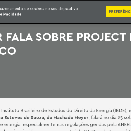
SÉRIES
PUBLICAÇÕES
IMPRENSA
EBOOKS
PODCA
mazenamento de cookies no seu dispositivo
PREFERÊNC
privacidade
FALA SOBRE PROJECT 
ICO
nstituto Brasileiro de Estudos do Direito da Energia (IBDE), e
na Esteves de Souza, do Machado Meyer
, falará no dia 25 s
de energia, especialmente nas regulações geridas pela ANEEL