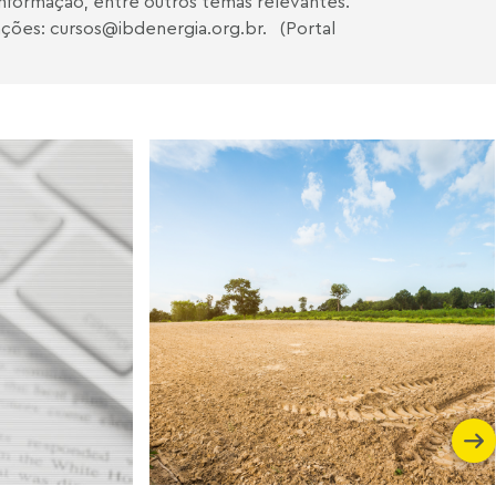
 Informação, entre outros temas relevantes.
mações:
cursos@ibdenergia.org.br
. (Portal