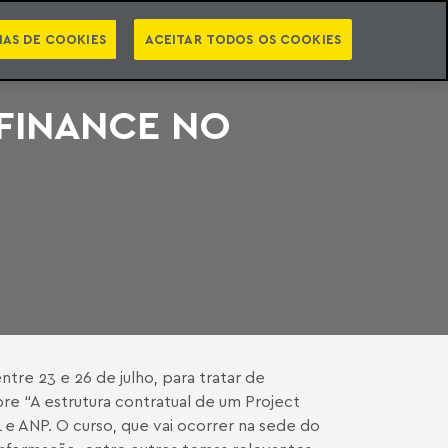
PT
EN
STS
NEWSLETTER
VIDEOCASTS
CATEGORIAS
IAS DE COOKIES
ACEITAR TODOS OS COOKIES
FINANCE NO
ntre 23 e 26 de julho, para tratar de
obre “A estrutura contratual de um Project
 e ANP. O curso, que vai ocorrer na sede do