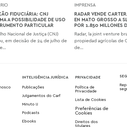
ÁRIO
IMPRENSA
ÇÃO FIDUCIÁRIA: CNJ
RADAR VENDE CARTERA
MA A POSSIBILIDADE DE USO
EN MATO GROSSO A S
TRUMENTO PARTICULAR
POR 1.850 MILLONES D
ho Nacional de Justiça (CNJ)
Radar, la joint venture br
u, em decisão de 24 de julho de
propiedad agrícolas de C
...
de...
SE
INTELIGÊNCIA JURÍDICA
PRIVACIDADE
Rep
onosco
Publicações
Política de
seg
Privacidade
Julgamentos do Carf
Lista de Cookies
Minuto IJ
Podcasts
Ebooks
Direitos dos
titulares