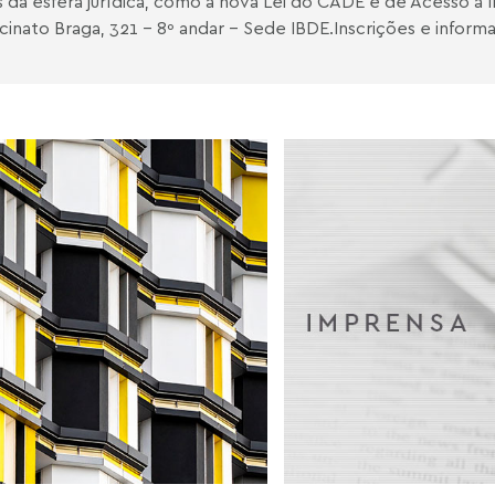
s da esfera jurídica, como a nova Lei do CADE e de Acesso à
ncinato Braga, 321 – 8º andar – Sede IBDE.Inscrições e infor