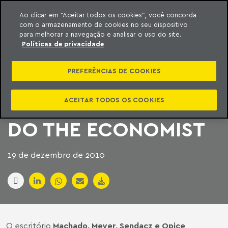
Ao clicar em “Aceitar todos os cookies”, você concorda
com o armazenamento de cookies no seu dispositivo
ara o conteúdo
Machado Meyer
para melhorar a navegação e analisar o uso do site.
Políticas de privacidade
MACHADO MEYER
PREFERÊNCIAS DE COOKIES
PARTICIPA DE
INICIATIVA PIONEIRA
ACEITAR TODOS OS COOKIES
DO THE ECONOMIST
19 de dezembro de 2010
O escritório
Machado, Meyer, Sendacz e Opice