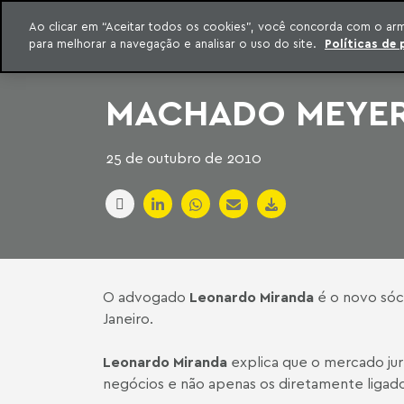
INTELIGÊNCIA JURÍDICA
Ao clicar em “Aceitar todos os cookies”, você concorda com o ar
CONTEÚDO EXCLUSIVO MACHADO MEYER ADVOGADOS
para melhorar a navegação e analisar o uso do site.
Políticas de 
ar para o conteúdo
Machado Meyer
MACHADO MEYER
25 de outubro de 2010
O advogado
Leonardo Miranda
é o novo sóci
Janeiro.
Leonardo Miranda
explica que o mercado jur
negócios e não apenas os diretamente ligados