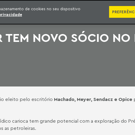
SÉRIES
PUBLICAÇÕES
IMPRENSA
EBOOKS
PODCA
mazenamento de cookies no seu dispositivo
PREFERÊNC
privacidade
 TEM NOVO SÓCIO NO 
o eleito pelo escritório
Machado, Meyer, Sendacz e Opice
p
ídico carioca tem grande potencial com a exploração do Pré
 as petroleiras.