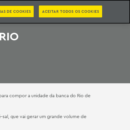
PT
EN
STS
NEWSLETTER
VIDEOCASTS
CATEGORIAS
IAS DE COOKIES
ACEITAR TODOS OS COOKIES
RIO
ara compor a unidade da banca do Rio de
-sal, que vai gerar um grande volume de