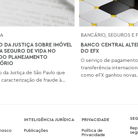
SA
BANCÁRIO, SEGUROS E 
O DA JUSTIÇA SOBRE IMÓVEL
BANCO CENTRAL ALTE
 SEGURO DE VIDA NO
DO EFX
DO PLANEJAMENTO
O serviço de pagamento
ÓRIO
transferência internacio
o da Justiça de São Paulo que
como eFX ganhou novas..
 caracterização de fraude à...
SE
INTELIGÊNCIA JURÍDICA
PRIVACIDADE
Rep
onosco
Publicações
Política de
seg
Privacidade