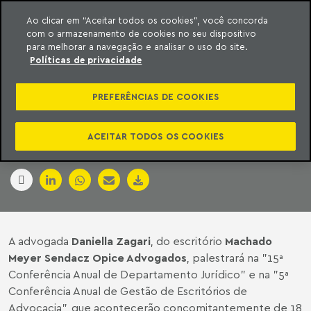
Ao clicar em “Aceitar todos os cookies”, você concorda
com o armazenamento de cookies no seu dispositivo
ara o conteúdo
Machado Meyer
para melhorar a navegação e analisar o uso do site.
Políticas de privacidade
MIGALHÍSSIMA
PREFERÊNCIAS DE COOKIES
(12.06.12)
ACEITAR TODOS OS COOKIES
11 de junho de 2012
A advogada
Daniella Zagari
, do escritório
Machado
Meyer Sendacz Opice Advogados
, palestrará na "15ª
Conferência Anual de Departamento Jurídico" e na "5ª
Conferência Anual de Gestão de Escritórios de
Advocacia", que acontecerão concomitantemente de 18