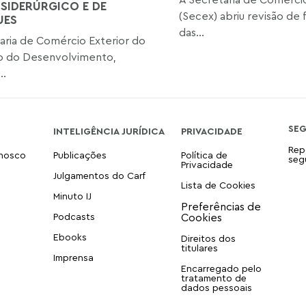
 SIDERÚRGICO E DE
(Secex) abriu revisão de 
UES
das...
aria de Comércio Exterior do
io do Desenvolvimento,
..
SE
INTELIGÊNCIA JURÍDICA
PRIVACIDADE
Rep
onosco
Publicações
Política de
seg
Privacidade
Julgamentos do Carf
Lista de Cookies
Minuto IJ
Podcasts
Ebooks
Direitos dos
titulares
Imprensa
Encarregado pelo
tratamento de
dados pessoais