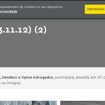
SÉRIES
PUBLICAÇÕES
IMPRENSA
EBOOKS
PODCA
mazenamento de cookies no seu dispositivo
PREFERÊNC
privacidade
.11.12) (2)
, Sendacz e Opice Advogados
, participará, amanhã, em SP
a na Íntegra)