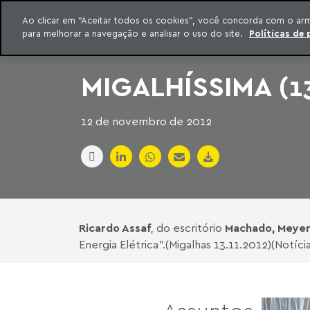
INTELIGÊNCIA JURÍDICA
Ao clicar em “Aceitar todos os cookies”, você concorda com o ar
CONTEÚDO EXCLUSIVO MACHADO MEYER ADVOGADOS
para melhorar a navegação e analisar o uso do site.
Políticas de 
ar para o conteúdo
Machado Meyer
MIGALHÍSSIMA (13
12 de novembro de 2012
Ricardo Assaf
, do escritório
Machado, Meyer
Energia Elétrica".(Migalhas 13.11.2012)(Notíci