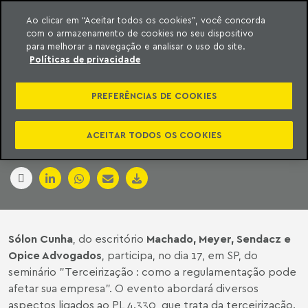
Ao clicar em “Aceitar todos os cookies”, você concorda
com o armazenamento de cookies no seu dispositivo
ara o conteúdo
Machado Meyer
para melhorar a navegação e analisar o uso do site.
Políticas de privacidade
MIGALHÍSSIMAS
PREFERÊNCIAS DE COOKIES
10/08/2015
ACEITAR TODOS OS COOKIES
09 de agosto de 2015
Sólon Cunha
, do escritório
Machado, Meyer, Sendacz e
Opice Advogados
, participa, no dia 17, em SP, do
seminário "Terceirização : como a regulamentação pode
afetar sua empresa". O evento abordará diversos
aspectos ligados ao PL 4.330, que trata da terceirização.