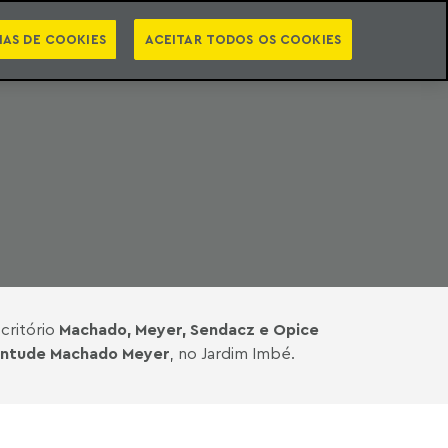
PT
EN
STS
NEWSLETTER
VIDEOCASTS
CATEGORIAS
IAS DE COOKIES
ACEITAR TODOS OS COOKIES
critório
Machado, Meyer, Sendacz e Opice
entude Machado Meyer
, no Jardim Imbé.