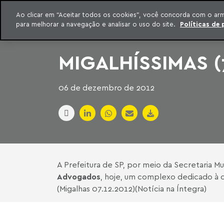
INTELIGÊNCIA JURÍDICA
Ao clicar em “Aceitar todos os cookies”, você concorda com o ar
CONTEÚDO EXCLUSIVO MACHADO MEYER ADVOGADOS
para melhorar a navegação e analisar o uso do site.
Políticas de 
ar para o conteúdo
Machado Meyer
MIGALHÍSSIMAS (7
06 de dezembro de 2012
A Prefeitura de SP, por meio da Secretaria Mu
Advogados
, hoje, um complexo dedicado à c
(Migalhas 07.12.2012)(Notícia na Íntegra)