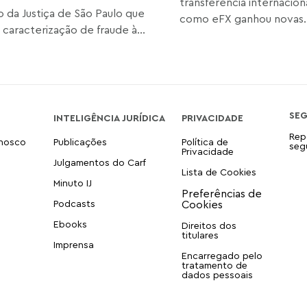
transferência internacio
o da Justiça de São Paulo que
como eFX ganhou novas..
 caracterização de fraude à...
SE
INTELIGÊNCIA JURÍDICA
PRIVACIDADE
Rep
onosco
Publicações
Política de
seg
Privacidade
Julgamentos do Carf
Lista de Cookies
Minuto IJ
Podcasts
Ebooks
Direitos dos
titulares
Imprensa
Encarregado pelo
tratamento de
dados pessoais