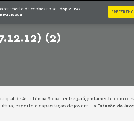
SÉRIES
PUBLICAÇÕES
IMPRENSA
EBOOKS
PODCA
mazenamento de cookies no seu dispositivo
PREFERÊNC
privacidade
.12.12) (2)
nicipal de Assistência Social, entregará, juntamente com o es
ultura, esporte e capacitação de jovens - a
Estação da Juv