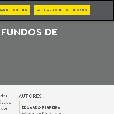
PT
EN
STS
NEWSLETTER
VIDEOCASTS
CATEGORIAS
IAS DE COOKIES
ACEITAR TODOS OS COOKIES
 FUNDOS DE
AUTORES
ndos
ticos:
EDUARDO FERREIRA
 dos