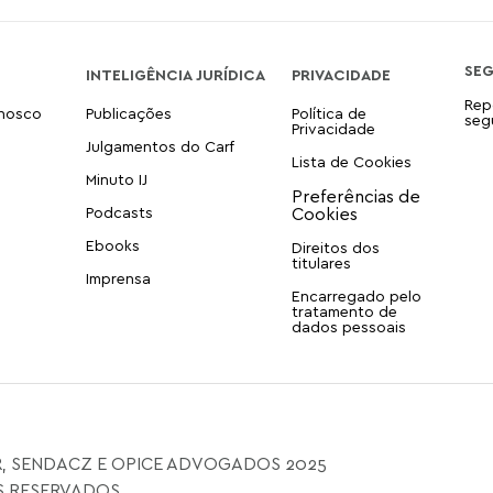
SE
INTELIGÊNCIA JURÍDICA
PRIVACIDADE
Rep
onosco
Publicações
Política de
seg
Privacidade
Julgamentos do Carf
Lista de Cookies
Minuto IJ
Podcasts
Ebooks
Direitos dos
titulares
Imprensa
Encarregado pelo
tratamento de
dados pessoais
, SENDACZ E OPICE ADVOGADOS 2025
S RESERVADOS