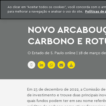
INTELIGÊNCIA JURÍDICA
Ao clicar em “Aceitar todos os cookies”, você concorda com o ar
CONTEÚDO EXCLUSIVO MACHADO MEYER ADVOGADOS
para melhorar a navegação e analisar o uso do site.
Políticas de 
ar para o conteúdo
Machado Meyer
NOVO ARCABOUÇ
CARBONO E ROT
O Estado de S. Paulo online | 18 de março d
Em 23 de dezembro de 2022, a Comissão de V
de investimento e trouxe duas principais ino
quais fundos podem ter em seu nome referênci