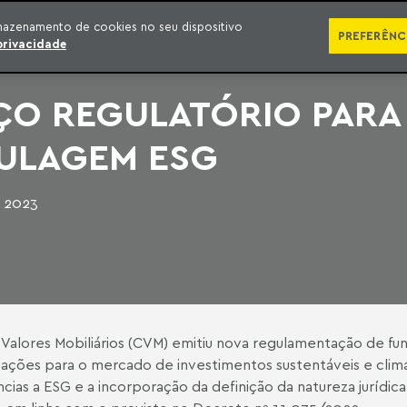
SÉRIES
PUBLICAÇÕES
IMPRENSA
EBOOKS
PODCA
mazenamento de cookies no seu dispositivo
PREFERÊNC
privacidade
O REGULATÓRIO PARA
ULAGEM ESG
e 2023
alores Mobiliários (CVM) emitiu nova regulamentação de fu
vações para o mercado de investimentos sustentáveis e climá
as a ESG e a incorporação da definição da natureza jurídica