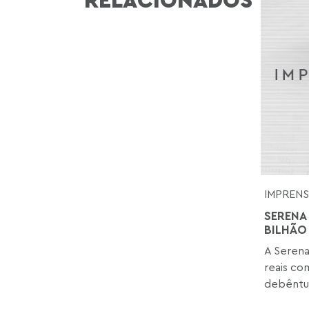
IMPREN
SERENA
BILHÃO
A Serena
reais co
debêntur