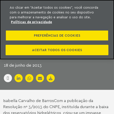
Ao clicar em “Aceitar todos os cookies”, você concorda
com o armazenamento de cookies no seu dispositivo
ara o conteúdo
Machado Meyer
para melhorar a navegação e analisar o uso do site.
Políticas de privacidade
O IMPASSE CRIADO
PREFERÊNCIAS DE COOKIES
PELA RESOLUÇÃO
NÚMERO 3 DO CNPE
ACEITAR TODOS OS COOKIES
18 de junho de 2013
Isabella Carvalho de BarrosCom a publicação da
Resolução nº 3/2013 do CNPE, instituída durante a baixa
dos reservatórios hidrelétricos, criou-se um impasse