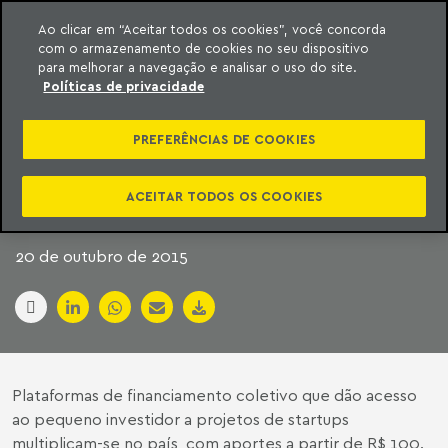
Ao clicar em “Aceitar todos os cookies”, você concorda
com o armazenamento de cookies no seu dispositivo
ara o conteúdo
Machado Meyer
para melhorar a navegação e analisar o uso do site.
Políticas de privacidade
O UNIVERSO BIPOLAR
PREFERÊNCIAS DE COOKIES
DO
′CROWDFUNDING′
ACEITAR TODOS OS COOKIES
20 de outubro de 2015
Plataformas de financiamento coletivo que dão acesso
ao pequeno investidor a projetos de startups
multiplicam-se no país, com aportes a partir de R$ 100.