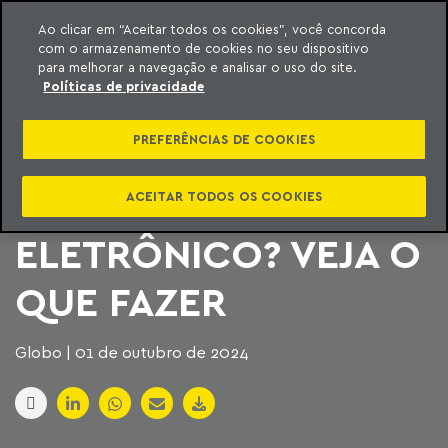
Ao clicar em “Aceitar todos os cookies”, você concorda
com o armazenamento de cookies no seu dispositivo
ara o conteúdo
Machado Meyer
para melhorar a navegação e analisar o uso do site.
Políticas de privacidade
PERDEU O PRAZO DO
PREFERÊNCIAS DE COOKIES
CADASTRO NO
DOMICÍLIO JUDICIAL
ACEITAR TODOS OS COOKIES
ELETRÔNICO? VEJA O
QUE FAZER
Globo | 01 de outubro de 2024