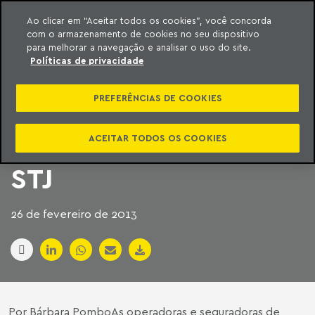
Ao clicar em “Aceitar todos os cookies”, você concorda
com o armazenamento de cookies no seu dispositivo
ara o conteúdo
Machado Meyer
para melhorar a navegação e analisar o uso do site.
Políticas de privacidade
PLANOS DE SAÚDE
PREFERÊNCIAS DE COOKIES
ESTÃO A UM VOTO DE
VENCER DISPUTA NO
ACEITAR TODOS OS COOKIES
STJ
26 de fevereiro de 2013
Por Bárbara PomboAs operadoras e seguradoras de