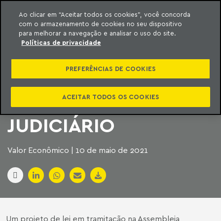
Ao clicar em “Aceitar todos os cookies”, você concorda
com o armazenamento de cookies no seu dispositivo
ara o conteúdo
Machado Meyer
para melhorar a navegação e analisar o uso do site.
Políticas de privacidade
PROJETO DE LEI
PREFERÊNCIAS DE COOKIES
VINCULA TIT A
DECISÕES DO
ACEITAR TODOS OS COOKIES
JUDICIÁRIO
Valor Econômico | 10 de maio de 2021
Um projeto de lei em tramitação na Assembleia