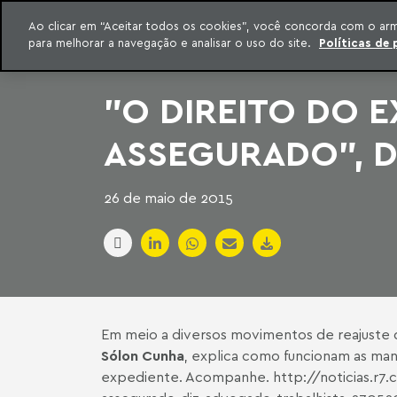
INTELIGÊNCIA JURÍDICA
Ao clicar em “Aceitar todos os cookies”, você concorda com o ar
CONTEÚDO EXCLUSIVO MACHADO MEYER ADVOGADOS
para melhorar a navegação e analisar o uso do site.
Políticas de 
ar para o conteúdo
Machado Meyer
"O DIREITO DO E
ASSEGURADO", D
26 de maio de 2015
Em meio a diversos movimentos de reajuste de
Sólon Cunha
, explica como funcionam as man
expediente. Acompanhe.
http://noticias.r