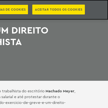
PT
EN
STS
NEWSLETTER
VIDEOCASTS
CATEGORIAS
IAS DE COOKIES
ACEITAR TODOS OS COOKIES
UM DIREITO
ISTA
trabalhista do escritório
Machado Meyer
,
alarial e até protestar durante o
do-exercicio-de-greve-e-um-direito-