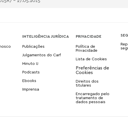
015
R7 - 27.05.2015
SE
INTELIGÊNCIA JURÍDICA
PRIVACIDADE
Rep
onosco
Publicações
Política de
seg
Privacidade
Julgamentos do Carf
Lista de Cookies
Minuto IJ
Podcasts
Ebooks
Direitos dos
titulares
Imprensa
Encarregado pelo
tratamento de
dados pessoais