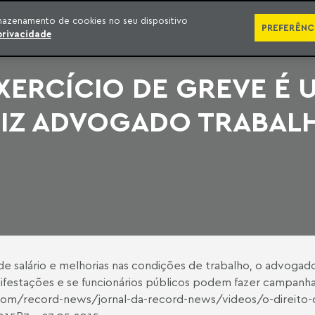
SÉRIES
PUBLICAÇÕES
IMPRENSA
EBOOKS
PODCA
mazenamento de cookies no seu dispositivo
PREFERÊNC
privacidade
XERCÍCIO DE GREVE É 
IZ ADVOGADO TRABALH
 salário e melhorias nas condições de trabalho, o advogado 
ifestações e se funcionários públicos podem fazer campanha s
7.com/record-news/jornal-da-record-news/videos/o-direito-