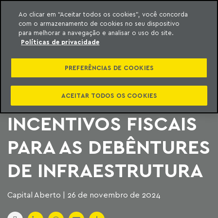
Ao clicar em “Aceitar todos os cookies”, você concorda
com o armazenamento de cookies no seu dispositivo
ara o conteúdo
Machado Meyer
para melhorar a navegação e analisar o uso do site.
Políticas de privacidade
RECEITA FEDERAL
PREFERÊNCIAS DE COOKIES
ESCLARECE
CÁLCULOS DOS
ACEITAR TODOS OS COOKIES
INCENTIVOS FISCAIS
PARA AS DEBÊNTURES
DE INFRAESTRUTURA
Capital Aberto | 26 de novembro de 2024