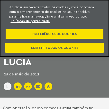
Ao clicar em “Aceitar todos os cookies”, você concorda
com o armazenamento de cookies no seu dispositivo
ara o conteúdo
Machado Meyer
para melhorar a navegação e analisar o uso do site.
Políticas de privacidade
REDE D?OR ANUNCIA
PREFERÊNCIAS DE COOKIES
FUSÃO COM
HOSPITAL SANTA
ACEITAR TODOS OS COOKIES
LUCIA
28 de maio de 2012
Com operação, grupo começa a atuar também no