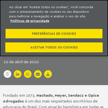
Ao clicar em “Aceitar todos os cookies”, você concorda
com o armazenamento de cookies no seu dispositivo
ara o conteúdo
Machado Meyer
para melhorar a navegação e analisar o uso do site.
Políticas de privacidade
REDUÇÃO DE MULTA
PREFERÊNCIAS DE COOKIES
DA PARMALAT É
INÉDITA NO PAÍS
ACEITAR TODOS OS COOKIES
10 de abril de 2010
Fundado em 1972,
Machado, Meyer, Sendacz e Opice
Advogados
é um dos mais respeitados escritórios de
advocacia do Brasil. Com atuação harmônica em todas as