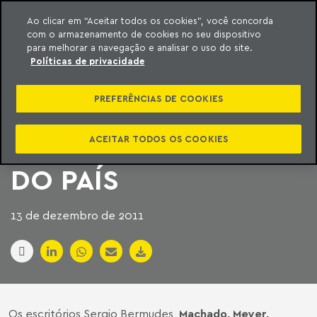
Ao clicar em “Aceitar todos os cookies”, você concorda
com o armazenamento de cookies no seu dispositivo
ara o conteúdo
Machado Meyer
para melhorar a navegação e analisar o uso do site.
Políticas de privacidade
SAIBA QUAIS OS
PREFERÊNCIAS DE COOKIES
MELHORES
ESCRITÓRIOS CÍVEIS
ACEITAR TODOS OS COOKIES
DO PAÍS
13 de dezembro de 2011
Os escritórios Sergio Bermudes,
Machado, Meyer,