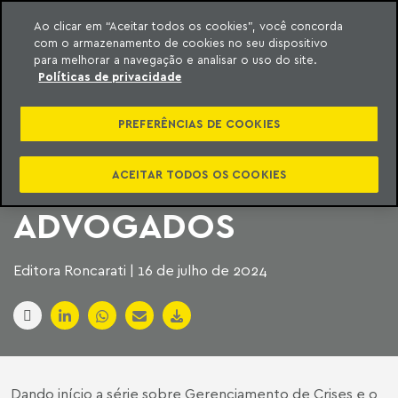
Ao clicar em “Aceitar todos os cookies”, você concorda
com o armazenamento de cookies no seu dispositivo
ara o conteúdo
Machado Meyer
para melhorar a navegação e analisar o uso do site.
Políticas de privacidade
SÉRIE CRISES E
PREFERÊNCIAS DE COOKIES
SEGUROS –
MACHADO MEYER
ACEITAR TODOS OS COOKIES
ADVOGADOS
Editora Roncarati | 16 de julho de 2024
Dando início a série sobre Gerenciamento de Crises e o