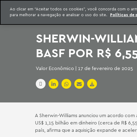
INTELIGÊNCIA JURÍDICA
Ao clicar em “Aceitar todos os cookies”, você concorda com o ar
CONTEÚDO EXCLUSIVO MACHADO MEYER ADVOGADOS
para melhorar a navegação e analisar o uso do site.
Políticas de 
ar para o conteúdo
Machado Meyer
SHERWIN-WILLIA
BASF POR R$ 6,55
Valor Econômico | 17 de fevereiro de 2025
A Sherwin-Williams anunciou um acordo com a 
US$ 1,15 bilhão em dinheiro (cerca de R$ 6,5
país, afirma que a aquisição expande e acele