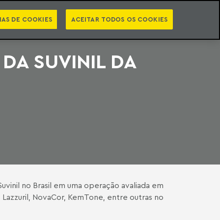
PT
EN
STS
NEWSLETTER
VIDEOCASTS
CATEGORIAS
IAS DE COOKIES
ACEITAR TODOS OS COOKIES
DA SUVINIL DA
uvinil no Brasil em uma operação avaliada em
 Lazzuril, NovaCor, KemTone, entre outras no