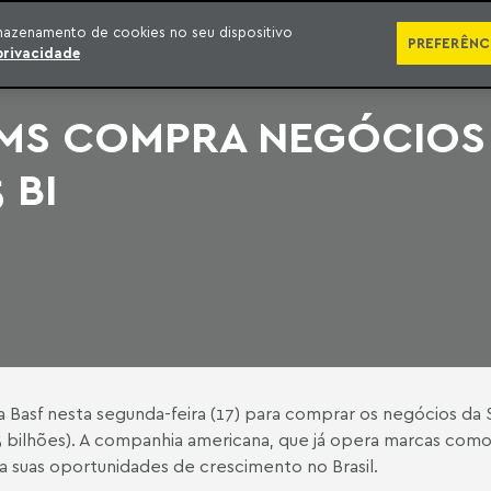
SÉRIES
PUBLICAÇÕES
IMPRENSA
EBOOKS
PODCA
mazenamento de cookies no seu dispositivo
PREFERÊNC
privacidade
MS COMPRA NEGÓCIOS 
 BI
Basf nesta segunda-feira (17) para comprar os negócios da S
5 bilhões). A companhia americana, que já opera marcas como
ra suas oportunidades de crescimento no Brasil.