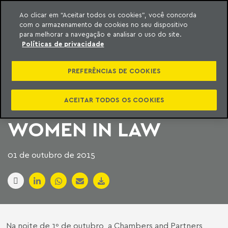
Ao clicar em “Aceitar todos os cookies”, você concorda
com o armazenamento de cookies no seu dispositivo
ara o conteúdo
Machado Meyer
para melhorar a navegação e analisar o uso do site.
Políticas de privacidade
SÓCIA DO MACHADO
PREFERÊNCIAS DE COOKIES
MEYER É PREMIADA
NO CHAMBERS
ACEITAR TODOS OS COOKIES
WOMEN IN LAW
01 de outubro de 2015
Na noite de 1º de outubro, a Chambers and Partners