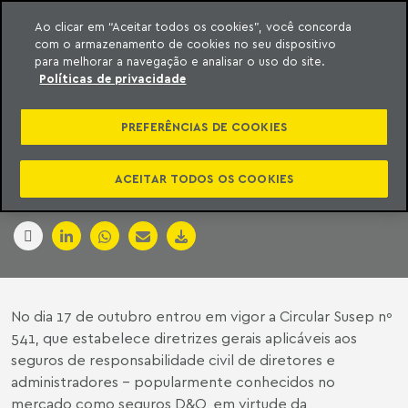
Ao clicar em “Aceitar todos os cookies”, você concorda
com o armazenamento de cookies no seu dispositivo
ara o conteúdo
Machado Meyer
para melhorar a navegação e analisar o uso do site.
Políticas de privacidade
SUSEP REGULAMENTA
PREFERÊNCIAS DE COOKIES
O D&O
ACEITAR TODOS OS COOKIES
10 de novembro de 2016
No dia 17 de outubro entrou em vigor a Circular Susep nº
541, que estabelece diretrizes gerais aplicáveis aos
seguros de responsabilidade civil de diretores e
administradores - popularmente conhecidos no
mercado como seguros D&O, em virtude da