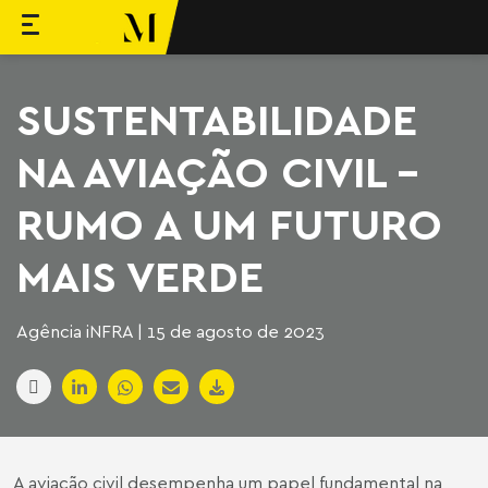
ara o conteúdo
Machado Meyer
SUSTENTABILIDADE
NA AVIAÇÃO CIVIL –
RUMO A UM FUTURO
MAIS VERDE
Agência iNFRA | 15 de agosto de 2023
A aviação civil desempenha um papel fundamental na