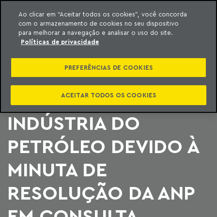
Ao clicar em “Aceitar todos os cookies”, você concorda
com o armazenamento de cookies no seu dispositivo
ara o conteúdo
Machado Meyer
para melhorar a navegação e analisar o uso do site.
Políticas de privacidade
UNITIZAÇÃO: TEMA
PREFERÊNCIAS DE COOKIES
VOLTA A SER
DEBATIDO NA
ACEITAR TODOS OS COOKIES
INDÚSTRIA DO
PETRÓLEO DEVIDO À
MINUTA DE
RESOLUÇÃO DA ANP
EM CONSULTA