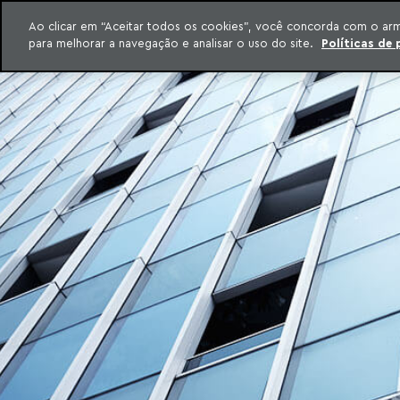
INTELIGÊNCIA JURÍDICA
Ao clicar em “Aceitar todos os cookies”, você concorda com o ar
CONTEÚDO EXCLUSIVO MACHADO MEYER ADVOGADOS
para melhorar a navegação e analisar o uso do site.
Políticas de 
ar para o conteúdo
Machado Meyer