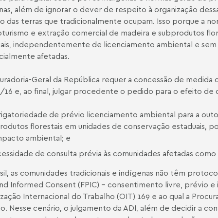
nas, além de ignorar o dever de respeito à organização dess
to das terras que tradicionalmente ocupam. Isso porque a no
turismo e extração comercial de madeira e subprodutos flo
ais, independentemente de licenciamento ambiental e sem 
ialmente afetadas.
uradoria-Geral da República requer a concessão de medida ca
/16 e, ao final, julgar procedente o pedido para o efeito de 
rigatoriedade de prévio licenciamento ambiental para a out
rodutos florestais em unidades de conservação estaduais, p
mpacto ambiental; e
cessidade de consulta prévia às comunidades afetadas como 
sil, as comunidades tradicionais e indígenas não têm protoc
and Informed Consent (FPIC) – consentimento livre, prévio 
zação Internacional do Trabalho (OIT) 169 e ao qual a Procur
. Nesse cenário, o julgamento da ADI, além de decidir a const