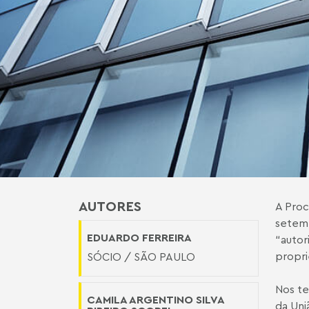
AUTORES
A Proc
setemb
EDUARDO FERREIRA
“autor
propri
SÓCIO / SÃO PAULO
Nos te
CAMILA ARGENTINO SILVA
da Uni