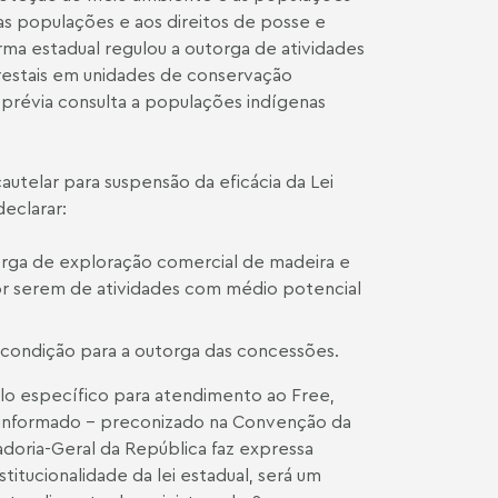
as populações e aos direitos de posse e
rma estadual regulou a outorga de atividades
restais em unidades de conservação
prévia consulta a populações indígenas
utelar para suspensão da eficácia da Lei
declarar:
orga de exploração comercial de madeira e
or serem de atividades com médio potencial
condição para a outorga das concessões.
olo específico para atendimento ao Free,
e informado – preconizado na Convenção da
adoria-Geral da República faz expressa
itucionalidade da lei estadual, será um