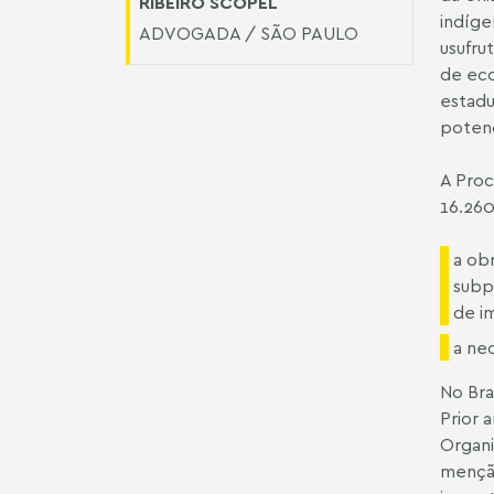
RIBEIRO SCOPEL
indíge
ADVOGADA / SÃO PAULO
usufru
de eco
estadu
potenc
A Proc
16.260
a ob
subp
de i
a ne
No Bra
Prior 
Organi
menção