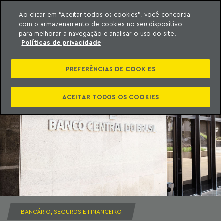
Ao clicar em “Aceitar todos os cookies”, você concorda
com o armazenamento de cookies no seu dispositivo
ara o conteúdo
Machado Meyer
para melhorar a navegação e analisar o uso do site.
Políticas de privacidade
PREFERÊNCIAS DE COOKIES
ACEITAR TODOS OS COOKIES
BANCÁRIO, SEGUROS E FINANCEIRO