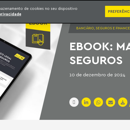
SÉRIES
PUBLICAÇÕES
IMPRENSA
EBOOKS
PODCA
mazenamento de cookies no seu dispositivo
PREFERÊNC
privacidade
BANCÁRIO, SEGUROS E FINANCE
EBOOK: M
SEGUROS
10 de dezembro de 2024