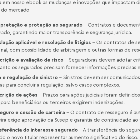
a em nosso ebook as mudanças e inovações que impactam di
 do mercado.
rpretação e proteção ao segurado
– Contratos e document
rado, garantindo maior transparência e segurança jurídica.
slação aplicável e resolução de litígios
– Os contratos de se
onal, com possibilidade de arbitragem e outras formas de res
crição e avaliação de risco
– Seguradoras devem adotar critér
anto os segurados precisam fornecer informações precisas 
o e regulação de sinistro
– Sinistros devem ser comunicados
ias para concluir a regulação, salvo casos complexos.
crição de ações
– Prazos para ações judiciais foram definid
para beneficiários ou terceiros exigirem indenizações.
eguro e cessão de carteira
– O contrato de resseguro é au
eira exige aprovação da Susep e garantia de continuidade ao
sferência do interesse segurado
– A transferência do segu
o o novo titular representar aumento significativo do risco.