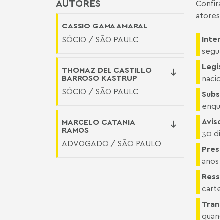
AUTORES
Confir
atores
CASSIO GAMA AMARAL
Inte
SÓCIO / SÃO PAULO
segu
Legi
THOMAZ DEL CASTILLO
BARROSO KASTRUP
naci
SÓCIO / SÃO PAULO
Subs
enqu
Avis
MARCELO CATANIA
RAMOS
30 d
ADVOGADO / SÃO PAULO
Pres
anos 
Ress
cart
Tran
quand