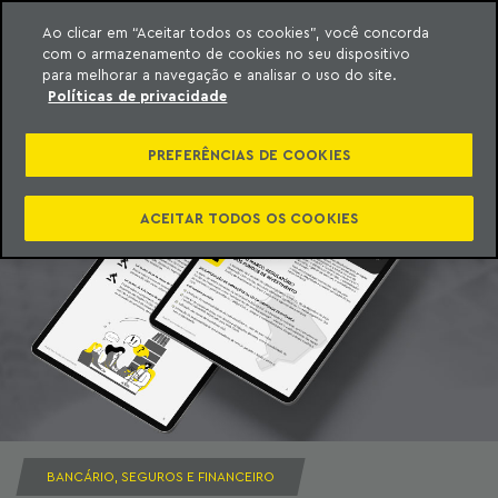
Ao clicar em “Aceitar todos os cookies”, você concorda
com o armazenamento de cookies no seu dispositivo
ara o conteúdo
Machado Meyer
para melhorar a navegação e analisar o uso do site.
Políticas de privacidade
PREFERÊNCIAS DE COOKIES
ACEITAR TODOS OS COOKIES
BANCÁRIO, SEGUROS E FINANCEIRO