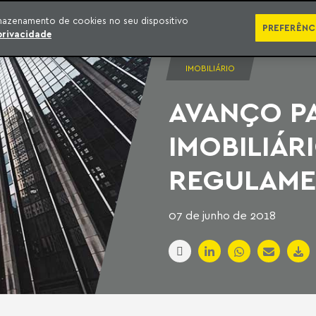
SÉRIES
PUBLICAÇÕES
IMPRENSA
EBOOKS
PODCA
mazenamento de cookies no seu dispositivo
PREFERÊNC
privacidade
IMOBILIÁRIO
AVANÇO P
IMOBILIÁR
REGULAME
07 de junho de 2018