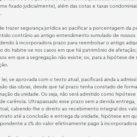
me fixado judicialmente), além das cotas e taxas condominiai
.
e trazer segurança jurídica ao pacificar a porcentagem da p
tido contrário ao antigo entendimento sumulado de nossos t
endo à incorporadora prazo para reembolsar o antigo adquir
o do habite-se nos casos em que há patrimônio de afetação;
sos em que a segregação não existe; ou, para a hipótese de 
ção.
 lei, se aprovada com o texto atual, pacificará ainda a admiss
são das obras, desde que tal prazo tenha constado de forma
enação da unidade. Ou seja, não será admitido como hipótese 
de carência. Ultrapassado esse prazo sem a devida entrega, 
tual, cabendo-lhe o direito ao recebimento integral dos valo
trato até a conclusão e entrega da unidade, hipótese em qu
pondente a 1% do valor efetivamente pago à incorporadora 