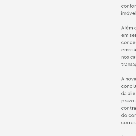
confor
imóvel
Além d
em sen
conced
emissã
nos ca
transa
A nova
conclu
da ali
prazo 
contra
do con
corres