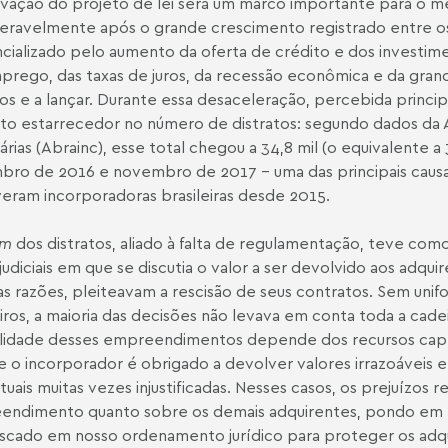
vação do projeto de lei será um marco importante para o me
eravelmente após o grande crescimento registrado entre o
cializado pelo aumento da oferta de crédito e dos investim
rego, das taxas de juros, da recessão econômica e da gran
os e a lançar. Durante essa desaceleração, percebida princ
o estarrecedor no número de distratos: segundo dados da A
iárias (Abrainc), esse total chegou a 34,8 mil (o equivalente
ro de 2016 e novembro de 2017 – uma das principais causas
eram incorporadoras brasileiras desde 2015.
om
dos distratos, aliado à falta de regulamentação, teve co
judiciais em que se discutia o valor a ser devolvido aos adqu
as razões, pleiteavam a rescisão de seus contratos. Sem uni
eiros, a maioria das decisões não levava em conta toda a cade
ilidade desses empreendimentos depende dos recursos capt
 o incorporador é obrigado a devolver valores irrazoáveis e
tuais muitas vezes injustificadas. Nesses casos, os prejuízos
ndimento quanto sobre os demais adquirentes, pondo em r
scado em nosso ordenamento jurídico para proteger os adqu