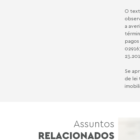
O text
observ
a aver
términ
pagos 
02916
23.20
Se apr
de lei
imobili
Assuntos
RELACIONADOS