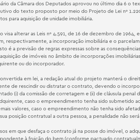
ário da Câmara dos Deputados aprovou no último dia 6 o tex
tutivo do texto proposto por meio do Projeto de Lei nº 1.2
tos para aquisição de unidade imobiliária.
o visa alterar as Leis nº 4.591, de 16 de dezembro de 1964,
m, respectivamente, a incorporação imobiliária e o parcela
to é a previsão de regras expressas sobre as consequência
 aquisição de imóveis no âmbito de incorporações imobiliári
uirente ou do incorporador.
onvertida em lei, a redação atual do projeto manterá o direi
ente de rescindir ou distratar o contrato, devendo o incorpor
tado (i) da comissão de corretagem e (ii) de cláusula penal
dquirente, caso o empreendimento tenha sido submetido ao
mais valores, caso o empreendimento não tenha sido afetado
sua posição contratual a outra pessoa, a penalidade não será
sos em que desfaça o contrato já na posse do imóvel, o ad
pondente à fruição do bem (conforme pactuado contratualm