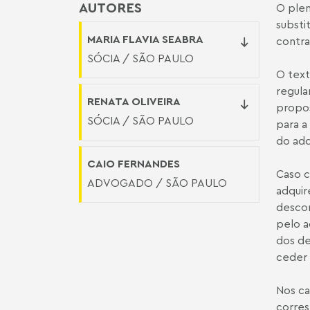
AUTORES
O plen
substi
MARIA FLAVIA SEABRA
contra
SÓCIA / SÃO PAULO
O text
regula
RENATA OLIVEIRA
propos
SÓCIA / SÃO PAULO
para a
do adq
CAIO FERNANDES
Caso c
ADVOGADO / SÃO PAULO
adquir
descon
pelo a
dos de
ceder 
Nos ca
corres