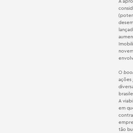
A apro
consid
(poten
desemp
lançad
aument
Imobil
novemb
envolv
O
bo
ações 
divers
brasil
A viab
em que
contra
empree
tão bu