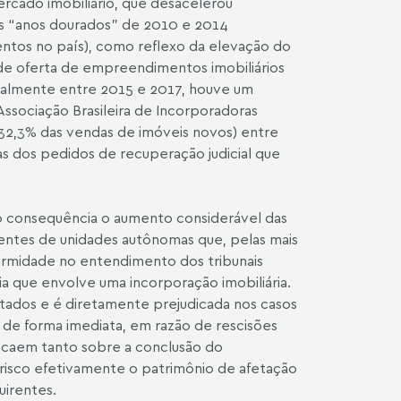
rcado imobiliário, que desacelerou
s “anos dourados” de 2010 e 2014
entos no país), como reflexo da elevação do
de oferta de empreendimentos imobiliários
ipalmente entre 2015 e 2017, houve um
ssociação Brasileira de Incorporadoras
 a 32,3% das vendas de imóveis novos) entre
 dos pedidos de recuperação judicial que
mo consequência o aumento considerável das
irentes de unidades autônomas que, pelas mais
formidade no entendimento dos tribunais
ia que envolve uma incorporação imobiliária.
ados e é diretamente prejudicada nos casos
 de forma imediata, em razão de rescisões
 recaem tanto sobre a conclusão do
isco efetivamente o patrimônio de afetação
irentes.