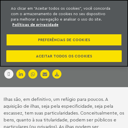
Ao clicar em “Aceitar todos os cookies”, você concorda
com o armazenamento de cookies no seu dispositivo
ara o conteúdo
Machado Meyer
para melhorar a navegação e analisar o uso do site.
Políticas de privacidade
COMO ADQUIRIR
PREFERÊNCIAS DE COOKIES
ILHAS NO BRASIL
ACEITAR TODOS OS COOKIES
01 de outubro de 2013
Ilhas são, em definitivo, um refúgio para poucos. A
aquisição de ilhas, seja pela especificidade, seja pela
escassez, tem suas particularidades. Conceitualmente, os
bens, quanto à sua titularidade, podem ser públicos e
particulares (ou privados). As ilhas podem ser