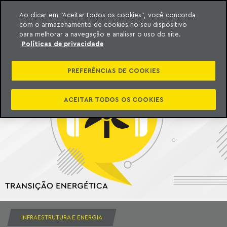
Ao clicar em “Aceitar todos os cookies”, você concorda
com o armazenamento de cookies no seu dispositivo
ara o conteúdo
Machado Meyer
para melhorar a navegação e analisar o uso do site.
Políticas de privacidade
PREFERÊNCIAS DE COOKIES
ACEITAR TODOS OS COOKIES
INFRAESTRUTURA E ENERGIA