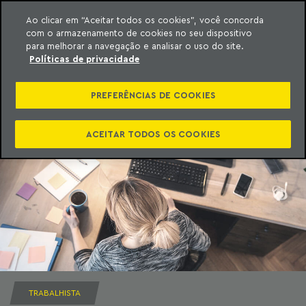
Ao clicar em “Aceitar todos os cookies”, você concorda
com o armazenamento de cookies no seu dispositivo
ara o conteúdo
Machado Meyer
para melhorar a navegação e analisar o uso do site.
Políticas de privacidade
PREFERÊNCIAS DE COOKIES
ACEITAR TODOS OS COOKIES
TRABALHISTA