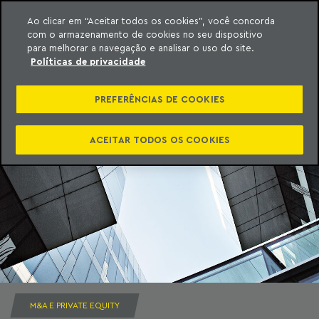
Ao clicar em “Aceitar todos os cookies”, você concorda
com o armazenamento de cookies no seu dispositivo
ara o conteúdo
Machado Meyer
para melhorar a navegação e analisar o uso do site.
Políticas de privacidade
PREFERÊNCIAS DE COOKIES
ACEITAR TODOS OS COOKIES
M&A E PRIVATE EQUITY