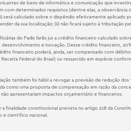
fabricantes de bens de informática e comunicação que investi
 com determinados requisitos (dentre elas, a observância 
o (i) será calculado sobre o dispêndio efetivamente aplicado
er da sua localização; (ii) não ficará sujeito à tributação pe
ciárias do Padis farão jus a crédito financeiro calculado so
a, desenvolvimento e inovação. Desse crédito financeiro, 20
crédito financeiro poderá, ainda, ser compensado com débitos
la Receita Federal do Brasil; ou ressarcido em espécie conf
lação também foi hábil a revogar a previsão de redução dos 
tada como uma proposta de compensação em razão da conces
 não apresentariam impactos orçamentário e financeiros.
 a finalidade constitucional prevista no artigo 218 da Const
e científico nacional.