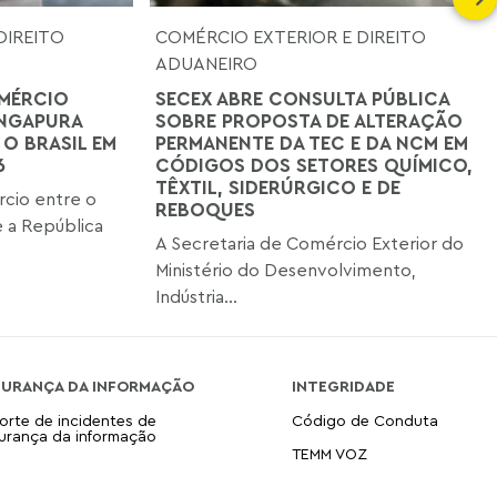
DIREITO
COMÉRCIO EXTERIOR E DIREITO
ADUANEIRO
MÉRCIO
SECEX ABRE CONSULTA PÚBLICA
INGAPURA
SOBRE PROPOSTA DE ALTERAÇÃO
 O BRASIL EM
PERMANENTE DA TEC E DA NCM EM
6
CÓDIGOS DOS SETORES QUÍMICO,
TÊXTIL, SIDERÚRGICO E DE
cio entre o
REBOQUES
 a República
A Secretaria de Comércio Exterior do
Ministério do Desenvolvimento,
Indústria...
GURANÇA DA INFORMAÇÃO
INTEGRIDADE
orte de incidentes de
Código de Conduta
urança da informação
TEMM VOZ