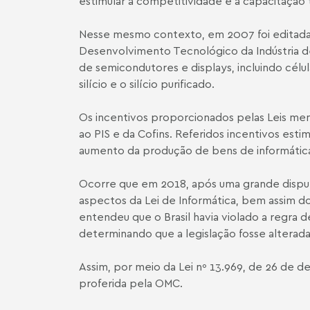
estimular a competitividade e a capacitação
Nesse mesmo contexto, em 2007 foi editada a
Desenvolvimento Tecnológico da Indústria de
de semicondutores e displays, incluindo célu
silício e o silício purificado.
Os incentivos proporcionados pelas Leis men
ao PIS e da Cofins. Referidos incentivos est
aumento da produção de bens de informática
Ocorre que em 2018, após uma grande disput
aspectos da Lei de Informática, bem assim d
entendeu que o Brasil havia violado a regra 
determinando que a legislação fosse alterad
Assim, por meio da Lei nº 13.969, de 26 de d
proferida pela OMC.