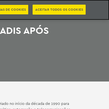
PT
EN
STS
NEWSLETTER
VIDEOCASTS
CATEGORIAS
IAS DE COOKIES
ACEITAR TODOS OS COOKIES
PADIS APÓS
riado no início da década de 1990 para