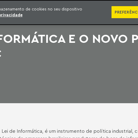
SÉRIES
PUBLICAÇÕES
IMPRENSA
EBOOKS
PODCA
mazenamento de cookies no seu dispositivo
PREFERÊNC
privacidade
NFORMÁTICA E O NOVO 
C
i de Informática, é um instrumento de política industrial, c