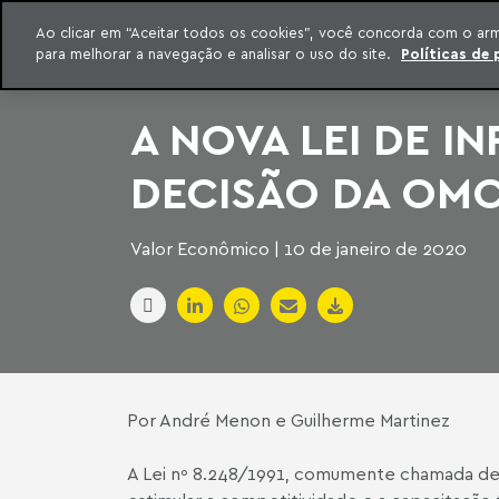
INTELIGÊNCIA JURÍDICA
Ao clicar em “Aceitar todos os cookies”, você concorda com o ar
CONTEÚDO EXCLUSIVO MACHADO MEYER ADVOGADOS
para melhorar a navegação e analisar o uso do site.
Políticas de 
ar para o conteúdo
Machado Meyer
A NOVA LEI DE I
DECISÃO DA OM
Valor Econômico | 10 de janeiro de 2020
Por
André Menon
e
Guilherme Martinez
A Lei nº 8.248/1991, comumente chamada de Le