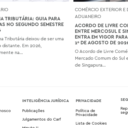
ÁRIO
COMÉRCIO EXTERIOR E 
ADUANEIRO
A TRIBUTÁRIA: GUIA PARA
AS NO SEGUNDO SEMESTRE
ACORDO DE LIVRE CO
6
ENTRE MERCOSUL E S
ENTRA EM VIGOR PARA
a Tributária deixou de ser uma
1º DE AGOSTO DE 202
o distante. Em 2026,
O Acordo de Livre Comér
mente na...
Mercado Comum do Sul e
de Singapura...
SE
INTELIGÊNCIA JURÍDICA
PRIVACIDADE
Rep
onosco
Publicações
Política de
seg
Privacidade
Julgamentos do Carf
Lista de Cookies
Minuto IJ