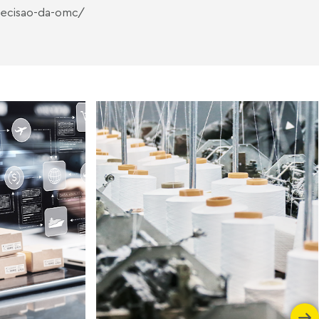
decisao-da-omc/