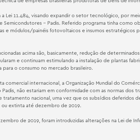
 técnica de empresas brasileiras produtoras de bens de inf
 Lei 11.484, visando expandir o setor tecnológico, por mei
 Semicondutores – Padis. Referido programa tinha como obje
las e módulos/painéis fotovoltaicos e insumos estratégicos p
cionadas acima são, basicamente, redução de determinados tr
imularam e continuam estimulando a instalação de plantas fabr
 para o consumo no mercado brasileiro.
a comercial internacional, a Organização Mundial do Comér
o Padis, não estariam em conformidade com as normas dos tra
de tratamento nacional, uma vez que os subsídios deferidos d
a ou extinta até dezembro de 2019.
ezembro de 2019, foram introduzidas alterações na Lei de In