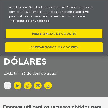
Ao clicar em “Aceitar todos os cookies”, você concorda
com o armazenamento de cookies no seu dispositivo
ara o conteúdo
Machado Meyer
para melhorar a navegação e analisar o uso do site.
Políticas de privacidade
BR MALLS FAZ
PREFERÊNCIAS DE COOKIES
EMISSÃO DE TÍTULOS
POR 57,6 MILHÕES DE
ACEITAR TODOS OS COOKIES
DÓLARES
LexLatin | 16 de abril de 2020
Empresa utilizará os recursos obtidos para