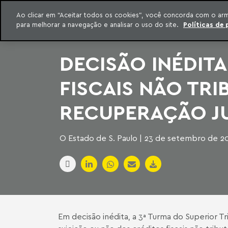
INTELIGÊNCIA JURÍDICA
Ao clicar em “Aceitar todos os cookies”, você concorda com o ar
CONTEÚDO EXCLUSIVO MACHADO MEYER ADVOGADOS
para melhorar a navegação e analisar o uso do site.
Políticas de 
ar para o conteúdo
Machado Meyer
DECISÃO INÉDIT
FISCAIS NÃO TRI
RECUPERAÇÃO JU
O Estado de S. Paulo | 23 de setembro de 2
Em decisão inédita, a 3ª Turma do Superior Tr