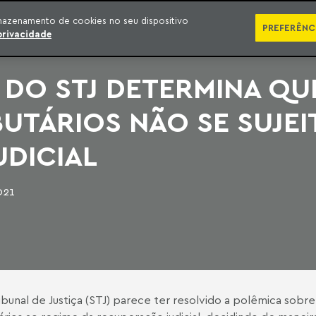
SÉRIES
PUBLICAÇÕES
IMPRENSA
EBOOKS
PODCA
mazenamento de cookies no seu dispositivo
PREFERÊNC
privacidade
A DO STJ DETERMINA QU
BUTÁRIOS NÃO SE SUJEI
DICIAL
021
ibunal de Justiça (STJ) parece ter resolvido a polêmica sobre