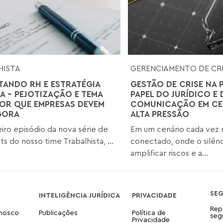
HISTA
GERENCIAMENTO DE CRI
ANDO RH E ESTRATÉGIA
GESTÃO DE CRISE NA 
CA - PEJOTIZAÇÃO E TEMA
PAPEL DO JURÍDICO E 
 POR QUE EMPRESAS DEVEM
COMUNICAÇÃO EM CE
GORA
ALTA PRESSÃO
iro episódio da nova série de
Em um cenário cada vez 
s do nosso time Trabalhista, ...
conectado, onde o silên
amplificar riscos e a...
SE
INTELIGÊNCIA JURÍDICA
PRIVACIDADE
Rep
onosco
Publicações
Política de
seg
Privacidade