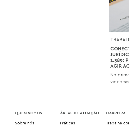
TRABAL
CONECT
JURÍDI
1.389:
AGIR A
No prime
videocast
QUEM SOMOS
ÁREAS DE ATUAÇÃO
CARREIRA
Sobre nós
Práticas
Trabalhe c