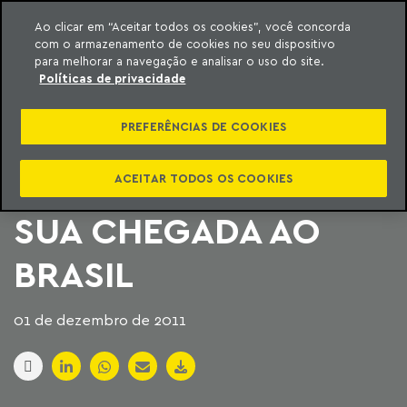
Ao clicar em “Aceitar todos os cookies”, você concorda
com o armazenamento de cookies no seu dispositivo
ara o conteúdo
Machado Meyer
para melhorar a navegação e analisar o uso do site.
Políticas de privacidade
MACHADO MEYER
PREFERÊNCIAS DE COOKIES
ASSESSORA A HESS
CASH SYSTEMS EM
ACEITAR TODOS OS COOKIES
SUA CHEGADA AO
BRASIL
01 de dezembro de 2011