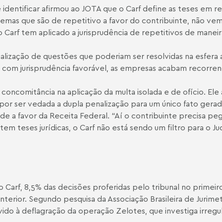
e identificar afirmou ao JOTA que o Carf define as teses e
Temas que são de repetitivo a favor do contribuinte, não ve
 Carf tem aplicado a jurisprudência de repetitivos de maneira 
ialização de questões que poderiam ser resolvidas na esfera a
com jurisprudência favorável, as empresas acabam recorrendo
comitância na aplicação da multa isolada e de ofício. Ele a
a, por ser vedada a dupla penalização para um único fato ger
e a favor da Receita Federal. “Aí o contribuinte precisa pega
m teses jurídicas, o Carf não está sendo um filtro para o Jud
Carf, 8,5% das decisões proferidas pelo tribunal no primei
nterior. Segundo pesquisa da Associação Brasileira de Jurime
do à deflagração da operação Zelotes, que investiga irregula