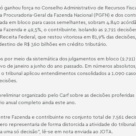
só ganhou força no Conselho Administrativo de Recursos Fis
da Procuradoria-Geral da Fazenda Nacional (PGFN) e dos cont
ada em bloco para casos semelhantes, sobram 4.840 acórdã
 Fazenda e 49,5%, o contribuinte. Isolando as 2.721 decisõ
ceita Federal, que restou vitoriosa em 81,9% das decisões, 
destino de R$ 360 bilhões em crédito tributário.
s por meio da sistemática dos julgamentos em bloco (2.721)
tivo de janeiro a junho do ano passado. Em números absoluto
 tribunal aplicou entendimentos consolidados a 1.090 casos
ecisões.
eliminar organizado pelo Carf sobre as decisões proferidas
rio anual completo ainda este ano.
entre Fazenda e contribuinte no conjunto total de 7.561 decis
o representaria de forma distorcida a atividade do tribunal
ta uma só decisão”, lê-se em nota enviada ao JOTA.