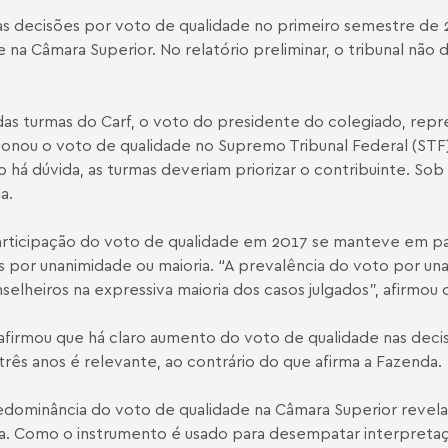
, as decisões por voto de qualidade no primeiro semestre de
 na Câmara Superior. No relatório preliminar, o tribunal não
as turmas do Carf, o voto do presidente do colegiado, repr
nou o voto de qualidade no Supremo Tribunal Federal (STF),
há dúvida, as turmas deveriam priorizar o contribuinte. Sob a
a.
articipação do voto de qualidade em 2017 se manteve em pat
 por unanimidade ou maioria. “A prevalência do voto por una
lheiros na expressiva maioria dos casos julgados”, afirmou 
irmou que há claro aumento do voto de qualidade nas decis
rês anos é relevante, ao contrário do que afirma a Fazenda.
edominância do voto de qualidade na Câmara Superior revela 
cia. Como o instrumento é usado para desempatar interpreta