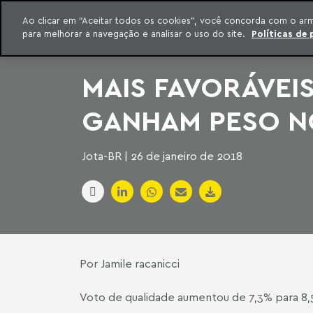
INTELIGÊNCIA JURÍDICA
Ao clicar em “Aceitar todos os cookies”, você concorda com o ar
CONTEÚDO EXCLUSIVO MACHADO MEYER ADVOGADOS
para melhorar a navegação e analisar o uso do site.
Políticas de 
ar para o conteúdo
Machado Meyer
MAIS FAVORÁVEIS
GANHAM PESO N
Jota-BR | 26 de janeiro de 2018
Por Jamile racanicci
Voto de qualidade aumentou de 7,3% para 8,5