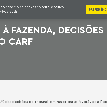
SÉRIES
PUBLICAÇÕES
IMPRENSA
EBOOKS
PODCA
mazenamento de cookies no seu dispositivo
PREFERÊNC
privacidade
 À FAZENDA, DECISÕES
O CARF
% das decisões do tribunal, em maior parte favoráveis à Rec