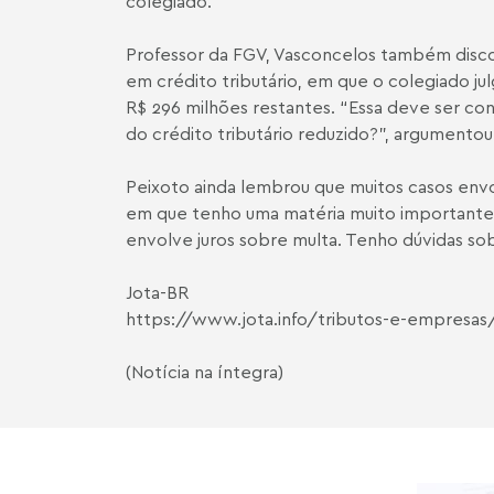
colegiado.
Professor da FGV, Vasconcelos também discor
em crédito tributário, em que o colegiado ju
R$ 296 milhões restantes. “Essa deve ser co
do crédito tributário reduzido?”, argumentou
Peixoto ainda lembrou que muitos casos envo
em que tenho uma matéria muito importante j
envolve juros sobre multa. Tenho dúvidas sob
Jota-BR
https://www.jota.info/tributos-e-empresas
(Notícia na íntegra)