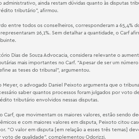
administrativo, ainda restam dúvidas quanto às disputas trib
édito tributário”, afirmou.
do entre todos os conselheiros, corresponderam a 65,4% do t
 representaram 26,1%. Sem detalhar a quantidade, o Carf afi
buinte.
tório Dias de Souza Advocacia, considera relevante o aumen
butárias mais importantes no Carf. “Apesar de ser um númer
fine as teses do tribunal”, argumentou.
ado Meyer, o advogado
Daniel Peixoto
argumenta que o tribuna
essário saber quantos processos foram julgados por voto de 
édito tributário envolvidos nessas disputas.
Carf, que movimentam os maiores valores, estão sendo dec
olêmicos e com maiores valores em disputa, Peixoto citou ca
rior. “O valor em disputa [em relação a esses três temas] d
or voto de qualidade”, complementou Odorizzi.