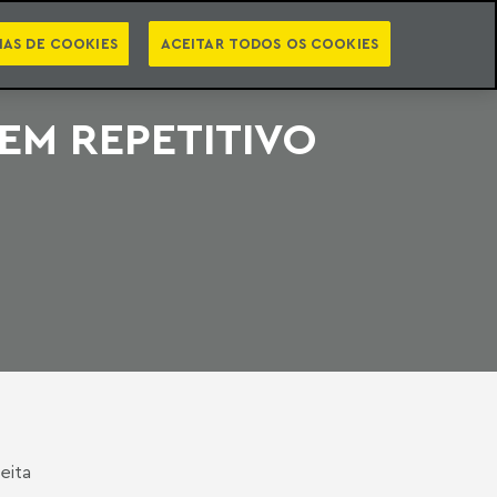
PT
EN
STS
NEWSLETTER
VIDEOCASTS
CATEGORIAS
IAS DE COOKIES
ACEITAR TODOS OS COOKIES
 EM REPETITIVO
eita