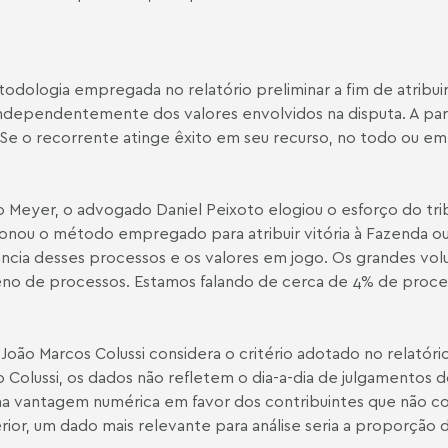
odologia empregada no relatório preliminar a fim de atribuir
independentemente dos valores envolvidos na disputa. A pa
“Se o recorrente atinge êxito em seu recurso, no todo ou em 
do Meyer, o advogado Daniel Peixoto elogiou o esforço do tr
ionou o método empregado para atribuir vitória à Fazenda o
ncia desses processos e os valores em jogo. Os grandes volu
no de processos. Estamos falando de cerca de 4% de proc
 João Marcos Colussi considera o critério adotado no relatór
o Colussi, os dados não refletem o dia-a-dia de julgamentos 
 uma vantagem numérica em favor dos contribuintes que não c
ior, um dado mais relevante para análise seria a proporção 