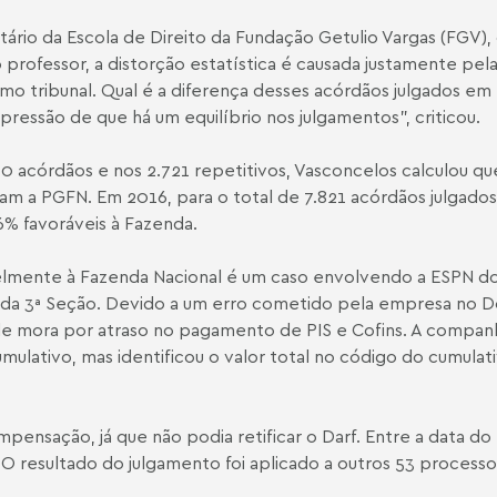
tário da Escola de Direito da Fundação Getulio Vargas (FGV)
professor, a distorção estatística é causada justamente pel
o tribunal. Qual é a diferença desses acórdãos julgados em 
ressão de que há um equilíbrio nos julgamentos”, criticou.
40 acórdãos e nos 2.721 repetitivos, Vasconcelos calculou qu
m a PGFN. Em 2016, para o total de 7.821 acórdãos julgados,
6% favoráveis à Fazenda.
lmente à Fazenda Nacional é um caso envolvendo a ESPN do 
a da 3ª Seção. Devido a um erro cometido pela empresa no
 de mora por atraso no pagamento de PIS e Cofins. A compan
ulativo, mas identificou o valor total no código do cumulat
ensação, já que não podia retificar o Darf. Entre a data do
. O resultado do julgamento foi aplicado a outros 53 proces