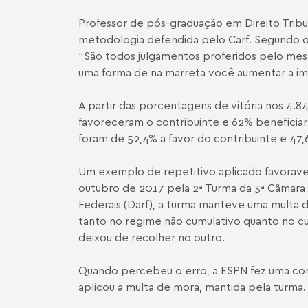
Professor de pós-graduação em Direito Tribu
metodologia defendida pelo Carf. Segundo o 
“São todos julgamentos proferidos pelo mesm
uma forma de na marreta você aumentar a imp
A partir das porcentagens de vitória nos 4.8
favoreceram o contribuinte e 62% beneficiara
foram de 52,4% a favor do contribuinte e 47,
Um exemplo de repetitivo aplicado favorave
outubro de 2017 pela 2ª Turma da 3ª Câmar
Federais (Darf), a turma manteve uma multa
tanto no regime não cumulativo quanto no cum
deixou de recolher no outro.
Quando percebeu o erro, a ESPN fez uma comp
aplicou a multa de mora, mantida pela turma