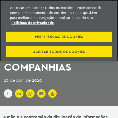
Ao clicar em “Aceitar todos os cookies”, você concorda
com o armazenamento de cookies no seu dispositivo
ara o conteúdo
Machado Meyer
para melhorar a navegação e analisar o uso do site.
Políticas de privacidade
NOVAS REGRAS DA
PREFERÊNCIAS DE COOKIES
CVM EXIGEM MAIS
INFORMAÇÕES DAS
ACEITAR TODOS OS COOKIES
COMPANHIAS
29 de abril de 2010
A mão e a contramão da divulgação de informações